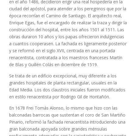
en el año 1486, decidieron erigir una real hospedería en la
ciudad del apóstol, para atender a los peregrinos que por la
época recorrían el Camino de Santiago. El arquitecto real,
Enrique Egas, fue el encargado de realizar la traza y dirigir la
construcción del hospital, entre los años 1501 al 1511. Las
obras duraron 10 años y los papas ofrecieron indulgencias
a cuantos cooperasen. La fachada es ligeramente posterior
y se reformó en el siglo XVII, centrada en una portada
renacentista, contratada a los maestros franceses Martín
de Blas y Guillén Colás en diciembre de 1519.
Se trata de un edificio excepcional, muy diferente a los
grandes hospitales de planta rectangular, usuales en la
Edad Media. Los dos claustros iniciales fueron modificados
en estilo renacentista por Rodrigo Gil de Hontañón.
En 1678 Frei Tomás Alonso, lo mismo que hizo con las
balconadas barrocas que sustentan el coro de San Martiño
Pinario, reformó la fachada renacentista introduciendo una
gran balconada apoyada sobre grandes ménsulas
profusamente adornadas con la característica y exuberante