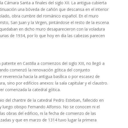
 Cámara Santa a finales del siglo XII. La antigua cubierta
inuación una bóveda de cañón que descansa en el interior
olado, obra cumbre del románico español. En el muro
isto, San Juan y la Virgen, pintándose el resto de la escena
e quedaban en dicho muro desaparecieron con la voladura
urias de 1934, por lo que hoy en día las cabezas parecen
 patente en Castilla a comienzos del siglo XIII,​ no llegó a
cuando comenzó la renovación gótica del conjunto
 por reverencia hacia la antigua basílica o por escasez de
, sino por edificios anexos: la sala capitular y el claustro.
ver comenzada la catedral gótica.
nio del chantre de la catedral Pedro Esteban, fallecido en
n y luego obispo Fernando Alfonso. No se conocen ni el
las obras del edificio, ni la fecha de comienzo de las
adas y que en marzo de 1314 tuvo lugar la primera