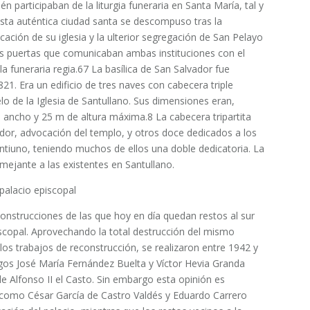
 participaban de la liturgia funeraria en Santa María, tal y
sta auténtica ciudad santa se descompuso tras la
ación de su iglesia y la ulterior segregación de San Pelayo
as puertas que comunicaban ambas instituciones con el
 funeraria regia.6​7​ La basílica de San Salvador fue
1. Era un edificio de tres naves con cabecera triple
o de la Iglesia de Santullano. Sus dimensiones eran,
ncho y 25 m de altura máxima.8​ La cabecera tripartita
ador, advocación del templo, y otros doce dedicados a los
intiuno, teniendo muchos de ellos una doble dedicatoria. La
emejante a las existentes en Santullano.
 palacio episcopal
construcciones de las que hoy en día quedan restos al sur
piscopal. Aprovechando la total destrucción del mismo
los trabajos de reconstrucción, se realizaron entre 1942 y
gos José María Fernández Buelta y Víctor Hevia Granda
e Alfonso II el Casto. Sin embargo esta opinión es
 como César García de Castro Valdés y Eduardo Carrero