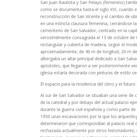
San Juan Bautista y San Pelayo (femenino) también
como se documenta hasta el siglo XVI, cuando e
reconstrucción de San Vicente y el cambio de ubic
en una estricta clausura femenina, cerrándose l
cementerio de San Salvador, centrado en la capilla
verosímilmente consagrada el 13 de octubre de 82
rectangular y cubierta de madera, según el model
aproximadamente, de 40 m de longitud, 20 m de a
albergaba un altar principal dedicado a San Salv
apóstoles, que llegaron a ser posteriormente ve
iglesia estaría decorada con pinturas de estilo s
El espacio para la residencia del clero y el futuro
Al sur de San Salvador se situaban una serie de 
de la catedral y por debajo del actual palacio e
durante la guerra civil española y como parte de 
1950 unas excavaciones por la que los arqueólo
determinaron que correspondían al palacio real d
rechazada actualmente por otros historiadores,