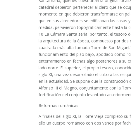
Santamaría, quienes cuestionan la original locali
catedral debieron pertenecer al clero que se oc
momento en que debieron transformarse en palac
que en sus alrededores se edificaban las casas y
medida, pervivieron topográficamente hasta la c
10​ La Cámara Santa sería, por tanto, el tesoro d
la arquitectura de la época, compuesto por dos
cuadrada más alta llamada Torre de San Miguel.
funcionamiento del piso bajo, apodado como "cr
enterramiento en fechas algo posteriores a su co
lado norte. El superior, el propio tesoro, conoci
siglo XI, una vez desarrollado el culto a las reliq
en la actualidad. Se supone que la construcción d
Alfonso III el Magno, conjuntamente con la Torre
fortificación del conjunto levantado anteriormen
Reformas románicas
A finales del siglo XI, la Torre Vieja completó s
ello un cuerpo románico con dos vanos por fac