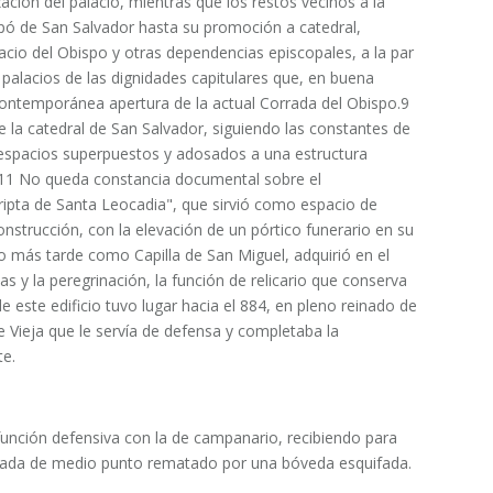
zación del palacio, mientras que los restos vecinos a la
upó de San Salvador hasta su promoción a catedral,
io del Obispo y otras dependencias episcopales, a la par
 palacios de las dignidades capitulares que, en buena
ontemporánea apertura de la actual Corrada del Obispo.9​
e la catedral de San Salvador, siguiendo las constantes de
 espacios superpuestos y adosados a una estructura
11​ No queda constancia documental sobre el
ipta de Santa Leocadia", que sirvió como espacio de
nstrucción, con la elevación de un pórtico funerario en su
do más tarde como Capilla de San Miguel, adquirió en el
uias y la peregrinación, la función de relicario que conserva
e este edificio tuvo lugar hacia el 884, en pleno reinado de
 Vieja que le servía de defensa y completaba la
te.
u función defensiva con la de campanario, recibiendo para
hada de medio punto rematado por una bóveda esquifada.