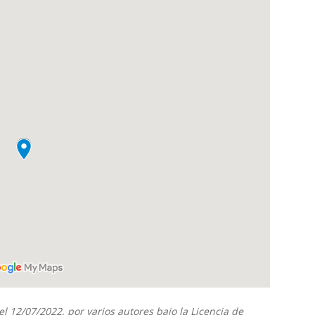
el
12/07/2022
, por
varios autores
bajo la
Licencia de