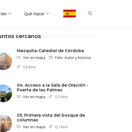
 Ver
Qué Hacer
untos cercanos
Mezquita-Catedral de Córdoba
Ver en mapa
Foto: Autor y licencia
0,0 kms
04. Acceso a la Sala de Oración -
Puerta de las Palmas
Ver en mapa
0,1 kms
05. Primera vista del bosque de
columnas
Ver en mapa
0,1 kms