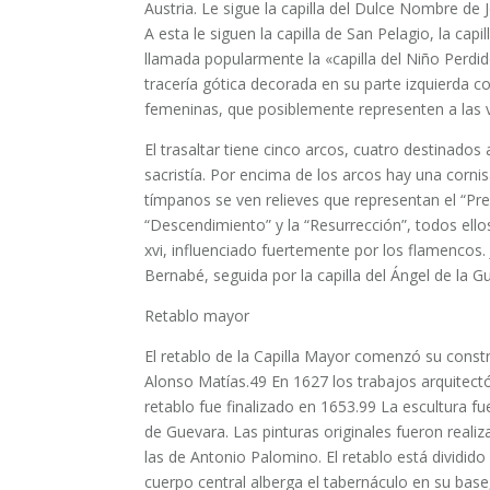
Austria. Le sigue la capilla del Dulce Nombre de 
A esta le siguen la capilla de San Pelagio, la capi
llamada popularmente la «capilla del Niño Perdido
tracería gótica decorada en su parte izquierda c
femeninas, que posiblemente representen a las v
El trasaltar tiene cinco arcos, cuatro destinados 
sacristía. Por encima de los arcos hay una corni
tímpanos se ven relieves que representan el “Prend
“Descendimiento” y la “Resurrección”, todos ello
xvi, influenciado fuertemente por los flamencos. J
Bernabé, seguida por la capilla del Ángel de la Gu
Retablo mayor
El retablo de la Capilla Mayor comenzó su constr
Alonso Matías.49​ En 1627 los trabajos arquitect
retablo fue finalizado en 1653.99​ La escultura fu
de Guevara. Las pinturas originales fueron reali
las de Antonio Palomino. El retablo está dividi
cuerpo central alberga el tabernáculo en su bas