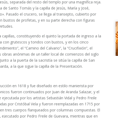
Jesús, separada del resto del templo por una magnífica reja.
lla de Santo Tomás y la capilla de Jesús, María y José,
». Pasado el crucero, se llega al transepto, cubierto por
on bustos de profetas, y en su parte derecha con figuras
irtudes.
a capillas, constituyendo el quinto la portada de ingreso a la
sa con grutescos y tondos con bustos, y en los cinco
imiento”, el “Camino del Calvario”, la “Crucifixión”, el
s obras anónimas de un taller local de comienzos del siglo
unto a la puerta de la sacristía se sitúa la capilla de San
arda, a la que sigue la capilla de la Presentación.
ucción en 1618 y fue diseñado en estilo manierista por
ónicos fueron continuados por Juan de Aranda Salazar, y el
e ejecutada por los artistas Sebastián Vidal y Pedro Freile
zadas por Cristóbal Vela y fueron reemplazadas en 1715 por
do en tres cuerpos flanqueados por columnas compuestas. El
e, ejecutado por Pedro Freile de Guevara, mientras que en